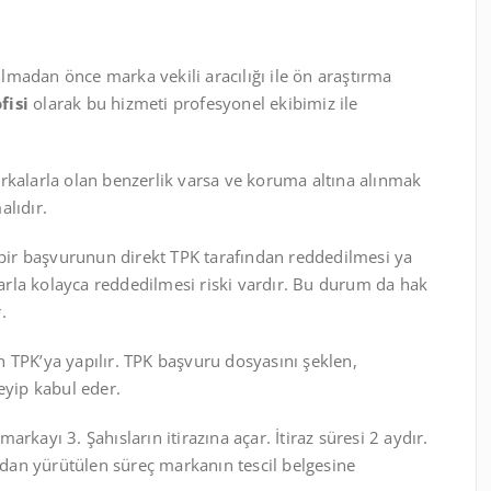
madan önce marka vekili aracılığı ile ön araştırma
fisi
olarak bu hizmeti profesyonel ekibimiz ile
rkalarla olan benzerlik varsa ve koruma altına alınmak
alıdır.
ir başvurunun direkt TPK tarafından reddedilmesi ya
zlarla kolayca reddedilmesi riski vardır. Bu durum da hak
.
 TPK’ya yapılır. TPK başvuru dosyasını şeklen,
eyip kabul eder.
rkayı 3. Şahısların itirazına açar. İtiraz süresi 2 aydır.
ından yürütülen süreç markanın tescil belgesine