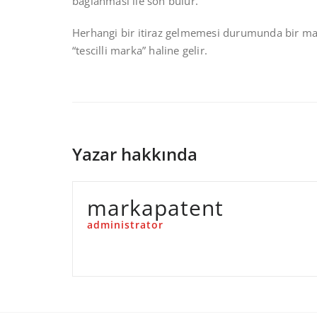
bağlanması ile son bulur.
Herhangi bir itiraz gelmemesi durumunda bir mar
“tescilli marka” haline gelir.
Yazar hakkında
markapatent
administrator