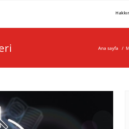
Hakkı
eri
Ana sayfa
/
M