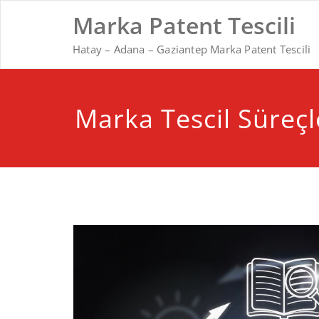
Skip
Marka Patent Tescili
to
content
Hatay – Adana – Gaziantep Marka Patent Tescili
Marka Tescil Süreçl