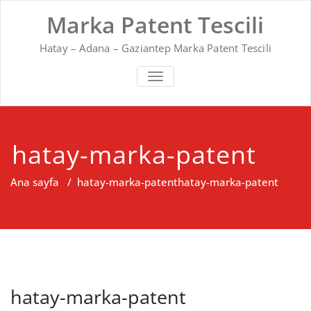
Skip
Marka Patent Tescili
to
content
Hatay – Adana – Gaziantep Marka Patent Tescili
MENÜYÜ
DEĞIŞTIR
hatay-marka-patent
Ana sayfa
/
hatay-marka-patent
hatay-marka-patent
hatay-marka-patent